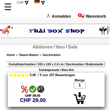
▿
▿
CHF
☰
EUR
English
USD
Français
0
Anmelden
Warenkorb
Italiano
Español
Aktionen
Neu
Sale
/
/
»
»
Home
Tatami Matten
Steckmatten
Kampfsportmatten / 100 x 100 x 2.0 cm / Steckmatten / Bodenmatte /
Trainingsmatte / Blau-Rot
5.00 / 5 von 197 Bewertungen
Menge
CHF 39.00
CHF 29.00