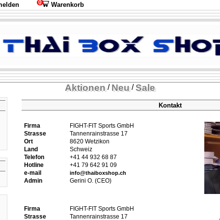
0
elden
Warenkorb
Aktionen
Neu
Sale
/
/
Kontakt
Firma
FIGHT-FIT Sports GmbH
Strasse
Tannenrainstrasse 17
Ort
8620 Wetzikon
Land
Schweiz
Telefon
+41 44 932 68 87
Hotline
+41 79 642 91 09
e-mail
info@thaiboxshop.ch
Admin
Gerini O. (CEO)
Firma
FIGHT-FIT Sports GmbH
Strasse
Tannenrainstrasse 17