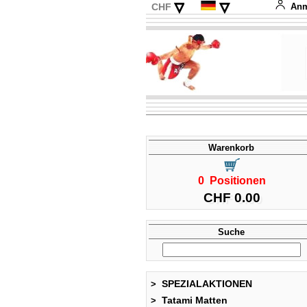
▿
▿
CHF
Anm
EUR
English
USD
Français
Italiano
Español
Warenkorb
0 Positionen
CHF 0.00
Suche
SPEZIALAKTIONEN
>
Tatami Matten
>