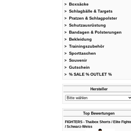
Boxsäcke
>
Schlagbälle & Targets
>
Pratzen & Schlagpolster
>
Schutzausrüstung
>
Bandagen & Polsterungen
>
Bekleidung
>
Trainingszubehör
>
Sporttaschen
>
Souvenir
>
Gutschein
>
% SALE % OUTLET %
>
Hersteller
Top Bewertungen
FIGHTERS - Thaibox Shorts / Elite Fight
/ Schwarz-Weiss