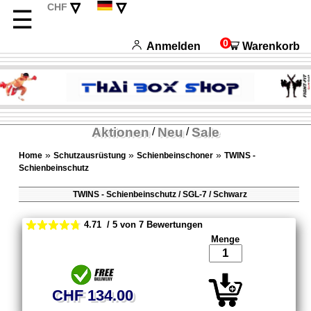
▿
▿
CHF
☰
EUR
English
USD
Français
0
Anmelden
Warenkorb
Italiano
Español
Aktionen
Neu
Sale
/
/
»
»
»
Home
Schutzausrüstung
Schienbeinschoner
TWINS -
Schienbeinschutz
TWINS - Schienbeinschutz / SGL-7 / Schwarz
4.71 / 5 von 7 Bewertungen
Menge
CHF 134.00