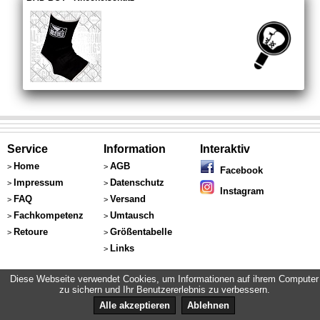
Service
Information
Interaktiv
Home
AGB
>
>
Facebook
Impressum
Datenschutz
>
>
Instagram
FAQ
Versand
>
>
Fachkompetenz
Umtausch
>
>
Retoure
Größentabelle
>
>
Links
>
Diese Webseite verwendet Cookies, um Informationen auf ihrem Computer
zu sichern und Ihr Benutzererlebnis zu verbessern.
Alle akzeptieren
Ablehnen