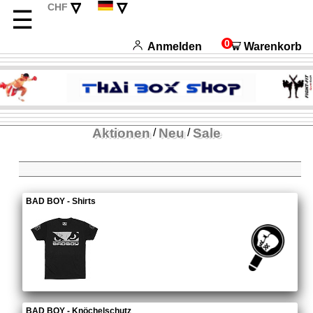
▿
▿
CHF
☰
EUR
English
USD
Français
0
Anmelden
Warenkorb
Italiano
Español
Aktionen
Neu
Sale
/
/
BAD BOY - Shirts
BAD BOY - Knöchelschutz